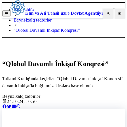
Ana səhifə
Elm və Ali Təhsil üzrə Dövlət Agentliyi
Beynəlxalq tədbirlər
“Qlobal Davamlı İnkişaf Konqresi”
“Qlobal Davamlı İnkişaf Konqresi”
Tailand Krallığında keçirilən “Qlobal Davamlı İnkişaf Konqresi”
davamlı inkişafla bağlı müzakirələrə həsr olunub.
Beynəlxalq tədbirlər
24.10.24, 10:56