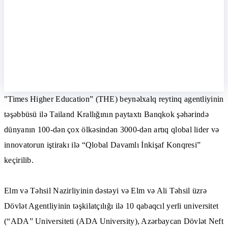
"Times Higher Education” (THE) beynəlxalq reytinq agentliyinin
təşəbbüsü ilə Tailand Krallığının paytaxtı Banqkok şəhərində
dünyanın 100-dən çox ölkəsindən 3000-dən artıq qlobal lider və
innovatorun iştirakı ilə “Qlobal Davamlı İnkişaf Konqresi”
keçirilib.
Elm və Təhsil Nazirliyinin dəstəyi və Elm və Ali Təhsil üzrə
Dövlət Agentliyinin təşkilatçılığı ilə 10 qabaqcıl yerli universitet
(“ADA” Universiteti (
ADA University
),
Azərbaycan Dövlət Neft