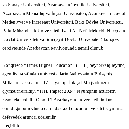
və Sənaye Universiteti
,
Azərbaycan Texniki Universiteti
,
Azərbaycan Memarlıq və İnşaat Universiteti
,
Azərbaycan Dövlət
Mədəniyyət və İncəsənət Universiteti
,
Bakı Dövlət Universiteti
,
Bakı Mühəndislik Universiteti
,
Baki Ali Neft Mektebi
,
Naxçıvan
Dövlət Universiteti
və
Sumqayıt Dövlət Universiteti
) konqres
çərçivəsində Azərbaycan pavilyonunda təmsil olunub.
Konqresdə “Times Higher Education” (THE) beynəlxalq reytinq
agentliyi tərəfindən universitetlərin fəaliyyətinin Birləşmiş
Millətlər Təşkilatının 17 Dayanıqlı İnkişaf Məqsədi üzrə
qiymətləndirildiyi “THE Impact 2024” reytinqinin nəticələri
rəsmi elan edilib. Ötən il 7 Azərbaycan universitetinin təmsil
olunduğu bu reytinqə cari ildə daxil olacaq universitet sayının 2
dəfəyədək artması gözlənilir.
keçirilib.