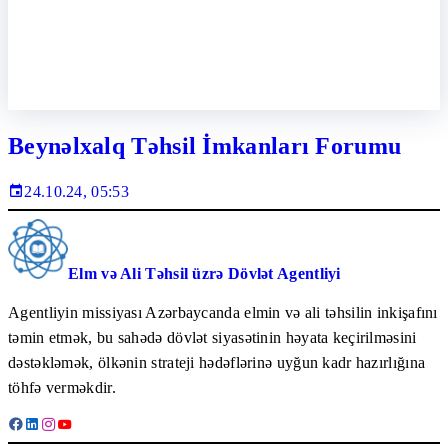
Beynəlxalq Təhsil İmkanları Forumu
24.10.24, 05:53
Elm və Ali Təhsil üzrə Dövlət Agentliyi
Agentliyin missiyası Azərbaycanda elmin və ali təhsilin inkişafını
təmin etmək, bu sahədə dövlət siyasətinin həyata keçirilməsini
dəstəkləmək, ölkənin strateji hədəflərinə uyğun kadr hazırlığına
töhfə verməkdir.