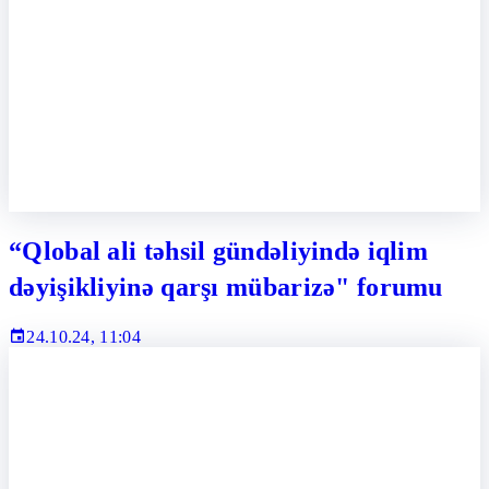
“Qlobal ali təhsil gündəliyində iqlim
dəyişikliyinə qarşı mübarizə" forumu
24.10.24, 11:04