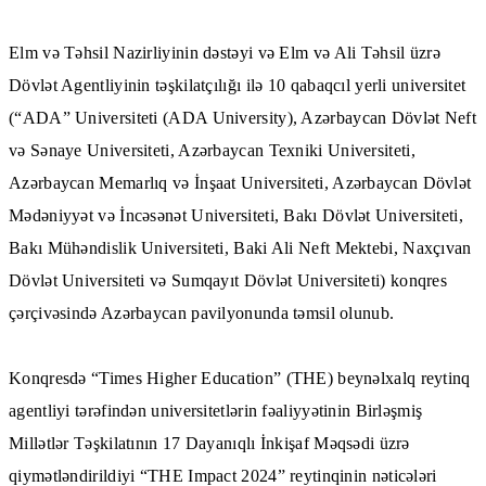
Elm və Təhsil Nazirliyinin dəstəyi və Elm və Ali Təhsil üzrə
Dövlət Agentliyinin təşkilatçılığı ilə 10 qabaqcıl yerli universitet
(“ADA” Universiteti (
ADA University
),
Azərbaycan Dövlət Neft
və Sənaye Universiteti
,
Azərbaycan Texniki Universiteti
,
Azərbaycan Memarlıq və İnşaat Universiteti
,
Azərbaycan Dövlət
Mədəniyyət və İncəsənət Universiteti
,
Bakı Dövlət Universiteti
,
Bakı Mühəndislik Universiteti
,
Baki Ali Neft Mektebi
,
Naxçıvan
Dövlət Universiteti
və
Sumqayıt Dövlət Universiteti
) konqres
çərçivəsində Azərbaycan pavilyonunda təmsil olunub.
Konqresdə “Times Higher Education” (THE) beynəlxalq reytinq
agentliyi tərəfindən universitetlərin fəaliyyətinin Birləşmiş
Millətlər Təşkilatının 17 Dayanıqlı İnkişaf Məqsədi üzrə
qiymətləndirildiyi “THE Impact 2024” reytinqinin nəticələri