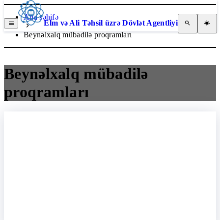
Ana səhifə
Elm və Ali Təhsil üzrə Dövlət Agentliyi
Beynəlxalq mübadilə proqramları
Beynəlxalq mübadilə
proqramları