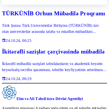
TÜRKÜNİB Orhun Mübadilə Proqramı
Türk Şurası Türk Universitetlər Birliyinə (TÜRKÜNİB) üzv
olan universitetlər arasında tələbə və müəllim mübadiləsi
proqramı
24.10.24, 06:25
İkitərəfli sazişlər çərçivəsində mübadilə
İkitərəfli mübadilə sazişləri təhsilalanların və akademik heyətin
beynəlxalq təcrübə qazanması, təhsilin keyfiyyətinin artırılması
və mədəniyyətlərarası əlaqələrin inkişafı baxımından əhəmiyyətli
24.10.24, 06:19
imkanlar yaradır.
Elm və Ali Təhsil üzrə Dövlət Agentliyi
Agentliyin missiyası Azərbaycanda elmin və ali təhsilin inkişafını