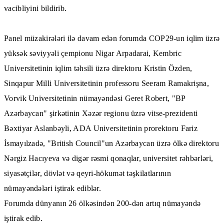
vacibliyini bildirib.
Panel müzakirələri ilə davam edən forumda COP29-un iqlim üzrə
yüksək səviyyəli çempionu Nigar Arpadarai, Kembric
Universitetinin iqlim təhsili üzrə direktoru Kristin Özden,
Sinqapur Milli Universitetinin professoru Seeram Ramakrişna,
Vorvik Universitetinin nümayəndəsi Geret Robert, "BP
Azərbaycan" şirkətinin Xəzər regionu üzrə vitse-prezidenti
Bəxtiyar Aslanbəyli, ADA Universitetinin prorektoru Fariz
İsmayılzadə, "British Council"un Azərbaycan üzrə ölkə direktoru
Nərgiz Hacıyeva və digər rəsmi qonaqlar, universitet rəhbərləri,
siyasətçilər, dövlət və qeyri-hökumət təşkilatlarının
nümayəndələri iştirak ediblər.
Forumda dünyanın 26 ölkəsindən 200-dən artıq nümayəndə
iştirak edib.