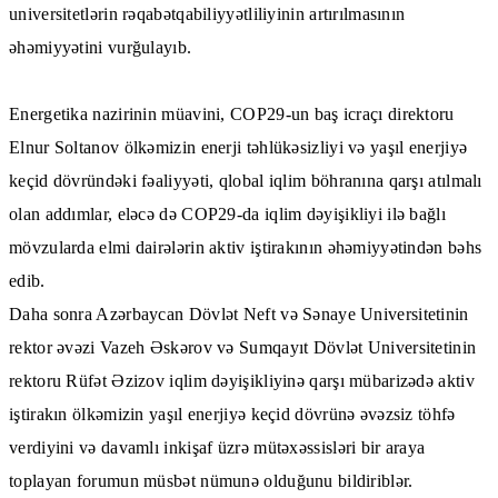
universitetlərin rəqabətqabiliyyətliliyinin artırılmasının
əhəmiyyətini vurğulayıb.
Energetika nazirinin müavini, COP29-un baş icraçı direktoru
Elnur Soltanov ölkəmizin enerji təhlükəsizliyi və yaşıl enerjiyə
keçid dövründəki fəaliyyəti, qlobal iqlim böhranına qarşı atılmalı
olan addımlar, eləcə də COP29-da iqlim dəyişikliyi ilə bağlı
mövzularda elmi dairələrin aktiv iştirakının əhəmiyyətindən bəhs
edib.
Daha sonra Azərbaycan Dövlət Neft və Sənaye Universitetinin
rektor əvəzi Vazeh Əskərov və Sumqayıt Dövlət Universitetinin
rektoru Rüfət Əzizov iqlim dəyişikliyinə qarşı mübarizədə aktiv
iştirakın ölkəmizin yaşıl enerjiyə keçid dövrünə əvəzsiz töhfə
verdiyini və davamlı inkişaf üzrə mütəxəssisləri bir araya
toplayan forumun müsbət nümunə olduğunu bildiriblər.