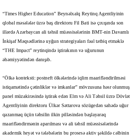
“Times Higher Education” Beynəlxalq Reytinq Agentliyinin
qlobal məsələlər üzrə baş direktoru Fil Bati isə çıxışında son
illərdə Azərbaycan ali təhsil müəssisələrinin BMT-nin Davamlı
İnkişaf Məqsədlərinə uyğun strategiyaları fəal tətbiq etməklə
“THE Impact” reytinqində iştirakının və uğurunun
əhəmiyyətindən danışıb.
“Ölkə konteksti: postneft ölkələrində iqlim maarifləndirilməsi
istiqamətində çətinliklər və imkanlar” mövzusuna həsr olunmuş
panel müzakirəsində iştirak edən Elm və Ali Təhsil üzrə Dövlət
Agentliyinin direktoru Ülkər Səttarova sözügedən sahədə uğur
qazanmaq üçün təhsilin ilkin pilləsindən başlayaraq
maarifləndirmənin aparılması və ali təhsil müəssisələrində
akademik heyət və tələbələrin bu prosesə aktiv şəkildə cəlbinin