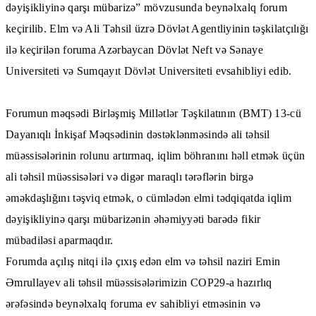
dəyişikliyinə qarşı mübarizə” mövzusunda beynəlxalq forum
keçirilib. Elm və Ali Təhsil üzrə Dövlət Agentliyinin təşkilatçılığı
ilə keçirilən foruma
Azərbaycan Dövlət Neft və Sənaye
Universiteti
və
Sumqayıt Dövlət Universiteti
evsahibliyi edib.
Forumun məqsədi Birləşmiş Millətlər Təşkilatının (BMT) 13-cü
Dayanıqlı İnkişaf Məqsədinin dəstəklənməsində ali təhsil
müəssisələrinin rolunu artırmaq, iqlim böhranını həll etmək üçün
ali təhsil müəssisələri və digər maraqlı tərəflərin birgə
əməkdaşlığını təşviq etmək, o cümlədən elmi tədqiqatda iqlim
dəyişikliyinə qarşı mübarizənin əhəmiyyəti barədə fikir
mübadiləsi aparmaqdır.
Forumda açılış nitqi ilə çıxış edən elm və təhsil naziri Emin
Əmrullayev ali təhsil müəssisələrimizin COP29-a hazırlıq
ərəfəsində beynəlxalq foruma ev sahibliyi etməsinin və