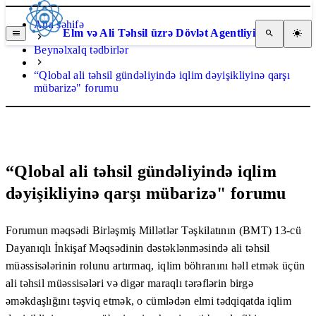
Ana səhifə
Elm və Ali Təhsil üzrə Dövlət Agentliyi
Beynəlxalq tədbirlər
“Qlobal ali təhsil gündəliyində iqlim dəyişikliyinə qarşı
mübarizə" forumu
“Qlobal ali təhsil gündəliyində iqlim
dəyişikliyinə qarşı mübarizə" forumu
Forumun məqsədi Birləşmiş Millətlər Təşkilatının (BMT) 13-cü
Dayanıqlı İnkişaf Məqsədinin dəstəklənməsində ali təhsil
müəssisələrinin rolunu artırmaq, iqlim böhranını həll etmək üçün
ali təhsil müəssisələri və digər maraqlı tərəflərin birgə
əməkdaşlığını təşviq etmək, o cümlədən elmi tədqiqatda iqlim