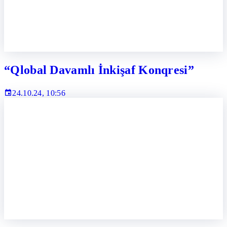
“Qlobal Davamlı İnkişaf Konqresi”
24.10.24, 10:56