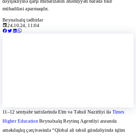
dəyişikliyinə qarşı mübarizənin əhəmiyyəti barədə fikir
mübadiləsi aparmaqdır.
Beynəlxalq tədbirlər
24.10.24, 11:04
11–12 sentyabr tarixlərində Elm və Təhsil Nazirliyi ilə
Times
Higher Education
Beynəlxalq Reytinq Agentliyi arasında
əməkdaşlıq çərçivəsində “Qlobal ali təhsil gündəliyində iqlim