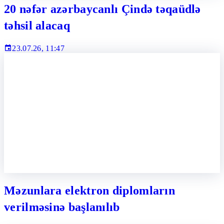
20 nəfər azərbaycanlı Çində təqaüdlə
təhsil alacaq
23.07.26, 11:47
Məzunlara elektron diplomların
verilməsinə başlanılıb