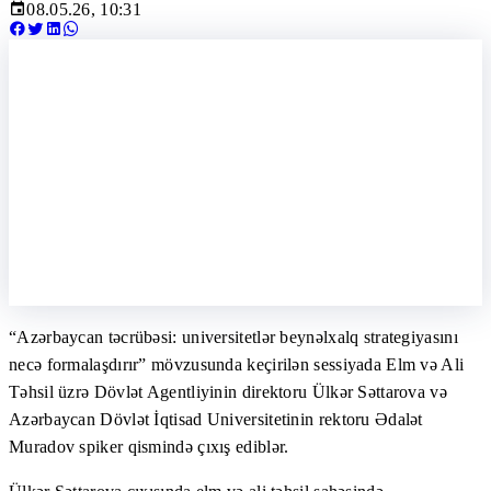
08.05.26, 10:31
“Azərbaycan təcrübəsi: universitetlər beynəlxalq strategiyasını
necə formalaşdırır” mövzusunda keçirilən sessiyada Elm və Ali
Təhsil üzrə Dövlət Agentliyinin direktoru Ülkər Səttarova və
Azərbaycan Dövlət İqtisad Universitetinin rektoru Ədalət
Muradov spiker qismində çıxış ediblər.