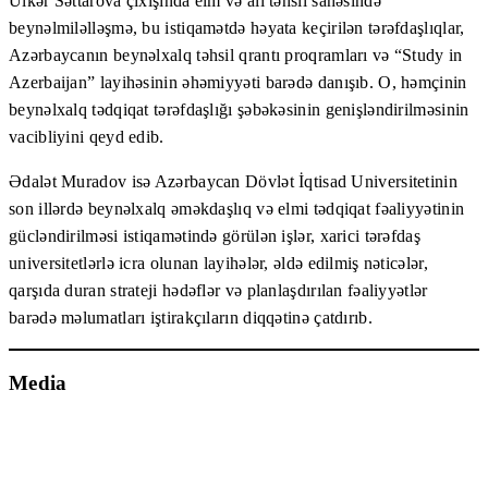
Ülkər Səttarova çıxışında elm və ali təhsil sahəsində
beynəlmiləlləşmə, bu istiqamətdə həyata keçirilən tərəfdaşlıqlar,
Azərbaycanın beynəlxalq təhsil qrantı proqramları və “Study in
Azerbaijan” layihəsinin əhəmiyyəti barədə danışıb. O, həmçinin
beynəlxalq tədqiqat tərəfdaşlığı şəbəkəsinin genişləndirilməsinin
vacibliyini qeyd edib.
Ədalət Muradov isə Azərbaycan Dövlət İqtisad Universitetinin
son illərdə beynəlxalq əməkdaşlıq və elmi tədqiqat fəaliyyətinin
gücləndirilməsi istiqamətində görülən işlər, xarici tərəfdaş
universitetlərlə icra olunan layihələr, əldə edilmiş nəticələr,
qarşıda duran strateji hədəflər və planlaşdırılan fəaliyyətlər
barədə məlumatları iştirakçıların diqqətinə çatdırıb.
Media