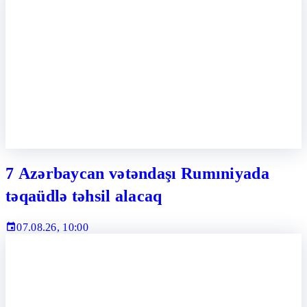
7 Azərbaycan vətəndaşı Rumıniyada
təqaüdlə təhsil alacaq
07.08.26, 10:00