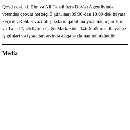
Qeyd edək ki, Elm və Ali Təhsil üzrə Dövlət Agentliyində
vətəndaş qəbulu həftəiçi 5 gün, saat 09:00-dan 18:00-dək həyata
keçirilir. Rəhbər vəzifəli şəxslərin qəbuluna yazılmaq üçün Elm
və Təhsil Nazirliyinin Çağrı Mərkəzinin 146-6 nömrəsi ilə yalnız
iş günləri və iş saatları ərzində əlaqə saxlamaq mümkündür.
Media