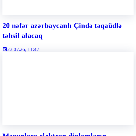
20 nəfər azərbaycanlı Çində təqaüdlə
təhsil alacaq
23.07.26, 11:47