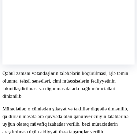
Qəbul zamanı vətəndaşların tələbələrin köçürülməsi, işlə təmin
olunma, təhsil sənədləri, elmi müəssisələrin fəaliyyətinin
təkmilləşdirilməsi və digər məsələlərlə bağlı müraciətləri
dinlənilib.
Müraciətlər, o cümlədən şikayət və təkliflər diqqətlə dinlənilib,
qaldırılan məsələlərə qüvvədə olan qanunvericiliyin tələblərinə
uyğun olaraq müvafiq izahatlar verilib, bəzi müraciətlərin
araşdırılması üçün aidiyyəti üzrə tapşırıqlar verilib.