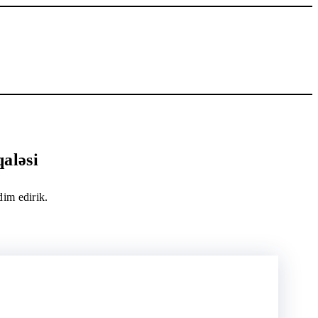
aləsi
im edirik.