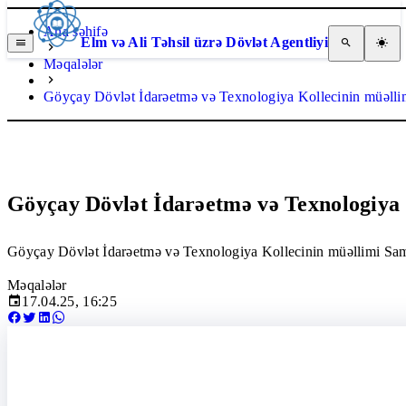
Ana səhifə
Elm və Ali Təhsil üzrə Dövlət Agentliyi
Məqalələr
Göyçay Dövlət İdarəetmə və Texnologiya Kollecinin müəll
Göyçay Dövlət İdarəetmə və Texnologiya
Göyçay Dövlət İdarəetmə və Texnologiya Kollecinin müəllimi Sami
Məqalələr
17.04.25, 16:25