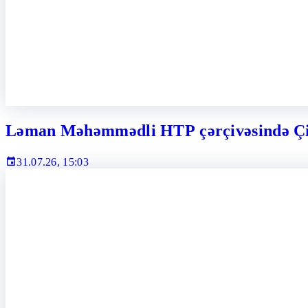
Ləman Məhəmmədli HTP çərçivəsində Çind
31.07.26, 15:03