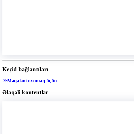
Keçid bağlantıları
Məqaləni oxumaq üçün
Əlaqəli kontentlər