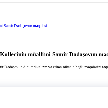
imi Samir Dadaşovun məqaləsi
 Kollecinin müəllimi Samir Dadaşovun məq
r Dadaşovun dini radikalizm və erkən nikahla bağlı məqaləsini təqd