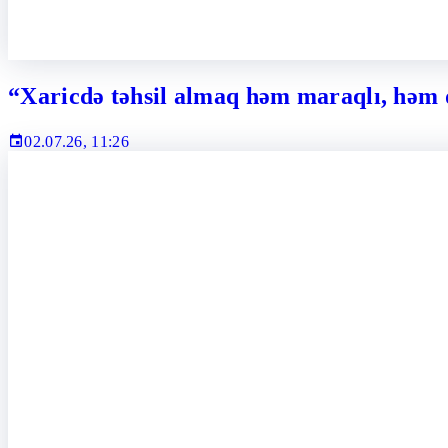
“Xaricdə təhsil almaq həm maraqlı, həm d
02.07.26, 11:26