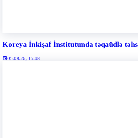
Koreya İnkişaf İnstitutunda təqaüdlə təhs
05.08.26, 15:48