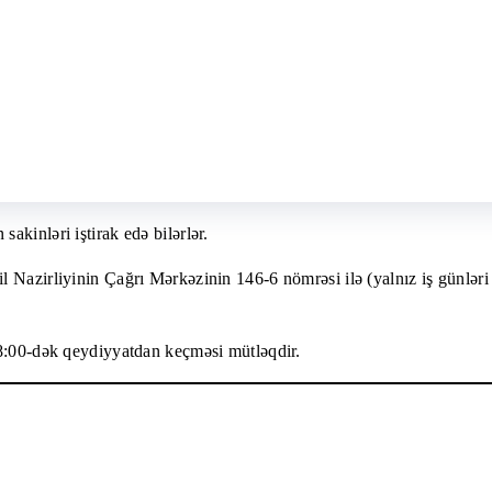
kinləri iştirak edə bilərlər.
Nazirliyinin Çağrı Mərkəzinin 146-6 nömrəsi ilə (yalnız iş günləri v
18:00-dək qeydiyyatdan keçməsi mütləqdir.