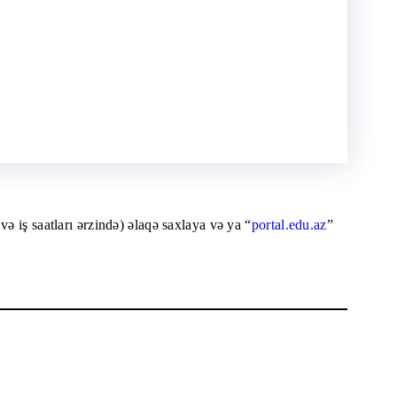
ə iş saatları ərzində) əlaqə saxlaya və ya “
portal.edu.az
”