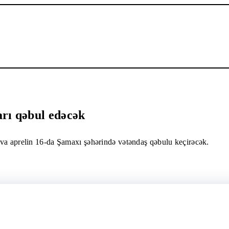
arı qəbul edəcək
ova aprelin 16-da Şamaxı şəhərində vətəndaş qəbulu keçirəcək.