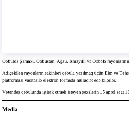
Qəbulda Şamaxı, Qobustan, Ağsu, İsmayıllı və Qəbələ rayonlarının sa
Adıçəkilən rayonların sakinləri qəbula yazılmaq üçün Elm və Təhsil 
platforması vasitəsilə elektron formada müraciət edə bilərlər.
Vətəndaş qəbulunda iştirak etmək istəyən şəxslərin 15 aprel saat 
Media