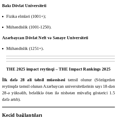
Bakı Dövlət Universiteti
Fizika elmləri (1001+);
Mühəndislik (1001-1250).
Azərbaycan Dövlət Neft və Sənaye Universiteti
Mühəndislik (1251+).
THE 2025 impact reytinqi – THE Impact Rankings 2025
İlk dəfə 28 ali təhsil müəssisəsi
təmsil olunur (Sözügedən
reytinqdə təmsil olunan Azərbaycan universitetlərinin sayı 18-dən
28-ə yüksəlib, beləliklə ötən ilə nisbətən müvafiq göstərici 1.5
dəfə artıb).
Keçid bağlantıları