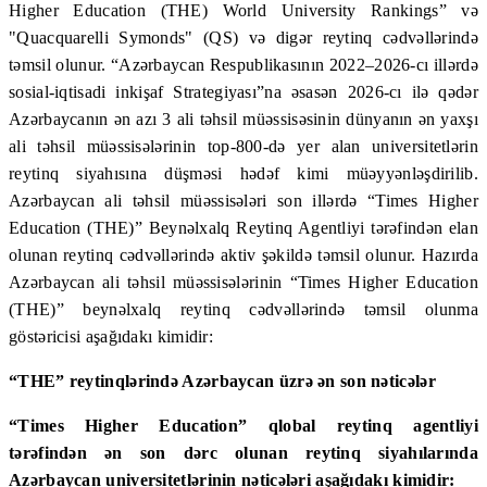
Higher Education (THE) World University Rankings” və
"Quacquarelli Symonds" (QS) və digər reytinq cədvəllərində
təmsil olunur. “Azərbaycan Respublikasının 2022–2026-cı illərdə
sosial-iqtisadi inkişaf Strategiyası”na əsasən 2026-cı ilə qədər
Azərbaycanın ən azı 3 ali təhsil müəssisəsinin dünyanın ən yaxşı
ali təhsil müəssisələrinin top-800-də yer alan universitetlərin
reytinq siyahısına düşməsi hədəf kimi müəyyənləşdirilib.
Azərbaycan ali təhsil müəssisələri son illərdə “Times Higher
Education (THE)” Beynəlxalq Reytinq Agentliyi tərəfindən elan
olunan reytinq cədvəllərində aktiv şəkildə təmsil olunur. Hazırda
Azərbaycan ali təhsil müəssisələrinin “Times Higher Education
(THE)” beynəlxalq reytinq cədvəllərində təmsil olunma
göstəricisi aşağıdakı kimidir:
“THE” reytinqlərində Azərbaycan üzrə ən son nəticələr
“Times Higher Education” qlobal reytinq agentliyi
tərəfindən ən son dərc olunan reytinq siyahılarında
Azərbaycan universitetlərinin nəticələri aşağıdakı kimidir: