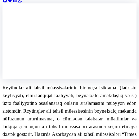
Reytinqlər ali təhsil müəssisələrinin bir neçə istiqamət (tədrisin
keyfiyyəti, elmi-tədqiqat fəaliyyəti, beynəlxalq əməkdaşlıq və s.)
üzrə fəaliyyətinə əsaslanaraq onların sıralamasını müəyyən edən
sistemdir. Reytinqlər ali təhsil müəssisəsinin beynəlxalq məkanda
nüfuzunun artırılmasına, o cümlədən tələbələr, müəllimlər və
tədqiqatçılar üçün ali təhsil müəssisələri arasında seçim etməyə
dəstək göstərir. Hazırda Azərbaycan ali təhsil müəssisələri “Times