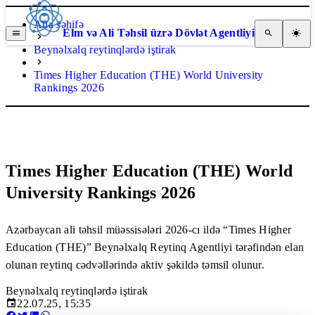
Ana səhifə
Elm və Ali Təhsil üzrə Dövlət Agentliyi
Beynəlxalq reytinqlərdə iştirak
Times Higher Education (THE) World University
Rankings 2026
Times Higher Education (THE) World
University Rankings 2026
Azərbaycan ali təhsil müəssisələri 2026-cı ildə “Times Higher
Education (THE)” Beynəlxalq Reytinq Agentliyi tərəfindən elan
olunan reytinq cədvəllərində aktiv şəkildə təmsil olunur.
Beynəlxalq reytinqlərdə iştirak
22.07.25, 15:35