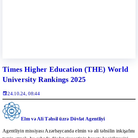
Times Higher Education (THE) World
University Rankings 2025
24.10.24, 08:44
Elm və Ali Təhsil üzrə Dövlət Agentliyi
Agentliyin missiyası Azərbaycanda elmin və ali təhsilin inkişafını