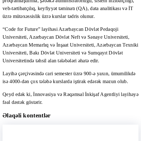
proqramlaşdırma, şəbəkə administratorluğu, sistem inzibatçılığı,
veb-tərtibatçılıq, keyfiyyət təminatı (QA), data analitikası və İT
üzrə mütəxəssislik üzrə kurslar tədris olunur.
“Сode for Future” layihəsi Azərbaycan Dövlət Pedaqoji
Universiteti, Azərbaycan Dövlət Neft və Sənaye Universiteti,
Azərbaycan Memarlıq və İnşaat Universiteti, Azərbaycan Texniki
Universiteti, Bakı Dövlət Universiteti və Sumqayıt Dövlət
Universitetində təhsil alan tələbələri əhatə edir.
Layihə çərçivəsində cari semester üzrə 900-ə yaxın, ümumilikdə
isə 4000-dən çox tələbə kurslarda iştirak edərək məzun olub.
Qeyd edək ki, İnnovasiya və Rəqəmsal İnkişaf Agentliyi layihəyə
fəal dəstək göstərir.
Əlaqəli kontentlər