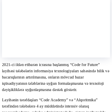
2021-ci ildən etibarən icrasına başlanmış “Сode for Future”
layihəsi tələbələrin informasiya texnologiyaları sahəsində bilik və
bacarıqlarının artırılmasına, onların mövcud bazar
iqtisadiyyatının tələblərinə uyğun formalaşmasına və texnoloji
dəyişikliklərə uyğunlaşmasına dəstək göstərir.
Layihənin tərəfdaşları “Code Academy” və “Alqoritmika”
tərəfindən tələbələrə 4 ay müddətində intensiv olaraq