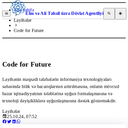
Ana səhifə
Elm və Ali Təhsil üzrə Dövlət Agentliyi
Layihələr
Code for Future
Code for Future
Layihənin məqsədi tələbələrin informasiya texnologiyaları
sahəsində bilik və bacarıqlarının artırılmasına, onların mövcud
bazar iqtisadiyyatının tələblərinə uyğun formalaşmasına və
texnoloji dəyişikliklərə uyğunlaşmasına dəstək göstərməkdir.
Layihələr
25.10.24, 07:52